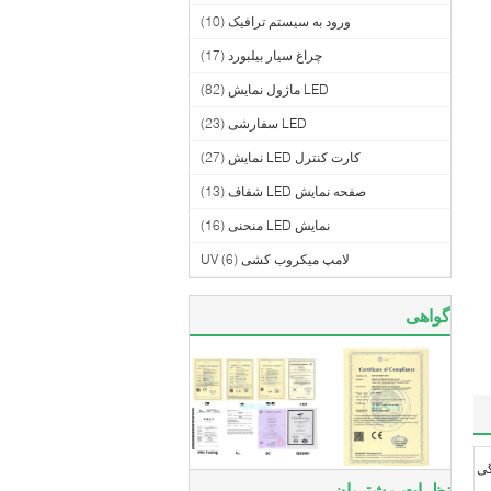
ورود به سیستم ترافیک
(10)
چراغ سیار بیلبورد
(17)
LED ماژول نمایش
(82)
LED سفارشی
(23)
کارت کنترل LED نمایش
(27)
صفحه نمایش LED شفاف
(13)
نمایش LED منحنی
(16)
لامپ میکروب کشی UV
(6)
گواهی
گی
نظرات مشتریان