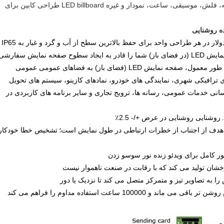
و بازی های مختلف اطلاعات مانند ویدئو، کلمه، فلش، موسیقی، ساعت، نمودار و غیره LED billboard طراحی کابین برای
در صفحه نمایش LED در فضای باز سری، مدولار در هر طراحی واحد برای حفظ بالاترین سطح از آب و گرد و غبار به IP65
طراحی مدولار صفحه نمایش LED (در فضای باز) شما را قادر به ایجاد سطوح صفحه نمایش سفارشی
به طور معمول، صفحه نمایش LED (فضای باز) به فضاهای عمومی عمومی
 ترافیکی شهری، نمایندگی های خودرو، نمادهای کازینو، سیستم های تحویل
انی خدمات عمومی، رسانه ها، ترویج تجاری و سایر برنامه های کاربردی در
روشنایی روشنایی در عرض +/- 2.5٪
اغ، هدف از اجتناب از خطرات ارتباطی در طول نمایش است؛
تشخیص خطا خودکار
شان تولید می کند که با رقابت در صنعت ناهموار نیست