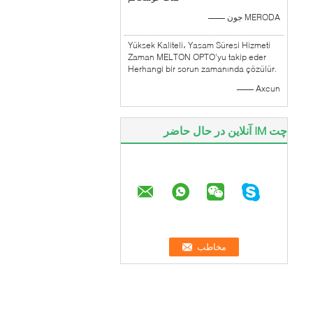
—— جون MERODA
Yüksek Kaliteli، Yasam Süresi Hizmeti
Zaman MELTON OPTO'yu takip eder
Herhangi bir sorun zamanında çözülür.
—— Axcun
چت IM آنلاین در حال حاضر