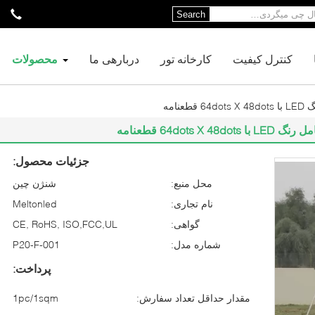
Search
کنترل کیفیت
کارخانه تور
دربارهی ما
محصولات
جزئیات محصول:
محل منبع:
شنژن چین
نام تجاری:
Meltonled
گواهی:
CE, RoHS, ISO,FCC,UL
شماره مدل:
P20-F-001
پرداخت:
مقدار حداقل تعداد سفارش:
1pc/1sqm