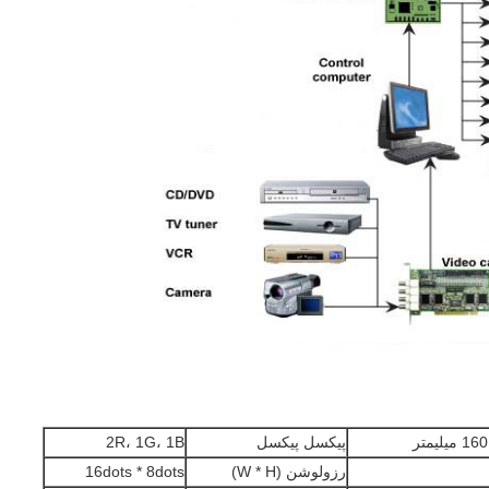
پیکسل پیکسل
2R، 1G، 1B
رزولوشن (W * H)
16dots * 8dots