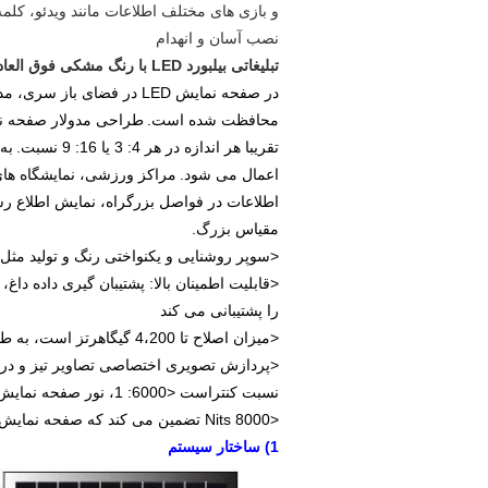
نصب آسان و انهدام
تبلیغاتی بیلبورد LED با رنگ مشکی فوق العاده روشنایی
محافظت شده است.
تقریبا هر اندازه در هر 4: 3 یا 16: 9 نسبت.
اعمال می شود.
مراکز ورزشی، نمایشگاه های
اطلاعات در فواصل بزرگراه، نمایش اطلاع رس
مقیاس بزرگ.
<سوپر روشنایی و یکنواختی رنگ و تولید مثل.
<قابلیت اطمینان بالا: پشتیبان گیری داده د
را پشتیبانی می کند
<میزان اصلاح تا 4،200 گیگاهرتز است، به طور کامل برای ویدئو زنده نور سوسو زدن
<پردازش تصویری اختصاصی تصاویر تیز و درخ
نسبت کنتراست <6000: 1، نور صفحه نمایش را به تصاویر تیز و متمرکز متصل می کند تا نزدیک یا دور
<8000 Nits تضمین می کند که صفحه نمایش روشن تر باقی می ماند و 100000 ساعت استفاده مداوم را فراهم می کند
1) ساختار سیستم