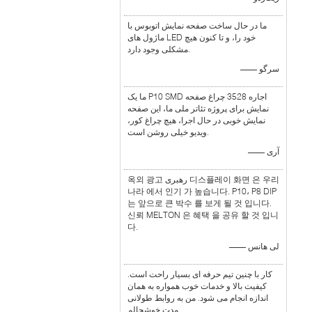
ما در حال ساخت صفحه نمایش اتوبوس با
ماژول های LED خود را، و تا کنون هیچ
مشکلی وجود دارد.
—— سرگو
ما یک P10 SMD اجاره 3528 چراغ صفحه
نمایش برای پروژه تئاتر ملی ما، این صفحه
نمایش خوبی در حال اجرا، هیچ چراغ کور،
ویدیو خیلی روشن است.
—— آری
옥외 광고 رهبری 디스플레이 화면 은 우리
나라 에서 인기 가 높습니다. P10، P8 DIP
는 앞으로 큰 박수 를 보게 될 것 입니다.
신뢰 MELTON 은 혜택 을 공유 할 것 입니
다.
—— لی هانس
کار با چنین تیم حرفه ای بسیار راحت است.
کیفیت بالا و خدمات خوب همواره به همان
اندازه انجام می شود. من به روابط طولانی
مدت خوشحالم