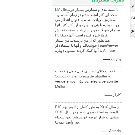
LM با بسته بندی و سفارش بسیار خوشحال
است. این کار انجام شد و در زمان آماده بود.
2
سفارش دریافت شده به عنوان انتظار می
رود. دوباره با پنی و انهیر دوباره کار کنید آنها
یو
به تمام سوالات من پاسخ دادند. صفحه نمایش
P3 کاملا خیره کننده است. آنها دقیقا
همانطور که از من پرسیدند. من بسیار
خوشحالم و آنها با استفاده از TeamViewer
به آنها کمک کردند. ممنون دوباره Anheer
—— پیتر ب
خدمات کالای اساسی قابل حمل و خدمات
Somos una empresa de alquiler y
venderemos más paneles a person de
Melton.
—— کارلز
P10 در سال 2016 به طور کامل از آلومینیوم
آلومینیوم استفاده می شود و در سال 2016
میلادی به بازار عرضه خواهد شد. نحن سعداء
جدا وأيضا عملائنا.
—— Alfrode