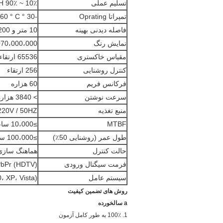
تسلیم عملی
10٪ ~ 90٪ RH
تمپراتا Oprating
-30 ° C ~ 60 ° C
فاصله دیدنی بهینه
10 متر و 200 متر
نمایش رنگ
070،000،000
مقیاس خاکستری
65536 ارتقاء
کنترل روشنایی
256 ارتقاء
فرکانس فریم
60 هزاره
سرعت نوشتن
> 3840 هزاره
منبع تغذیه
220V / 50HZ
MTBF
≥10،000 ساعت
طول عمر (روشنایی 50٪)
≥100،000 ساعت
حالت کنترل
هماهنگ سازی ب
فرمت سیگنال ورودی
VI، RGBHV، PbPr (HDTV
سیستم عامل
 XP، Vista)
روش های تضمین کیفیت
a
سالخورده
1. 100٪ به طور کامل آزمون