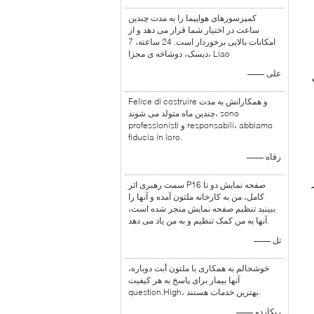
کمپرسورهای هواپیما را به مدت چندین
ساعت در اختیار شما قرار می دهد و از
امکانات بالایی برخوردار است. 24 ساعته، 7
دیسک، دوشاخه ی مجزا، Liao
—— علی
Felice di costruire و همکارانش به مدت
چندین ماه متولد می شوند، sono
professionisti و responsabili، abbiamo
fiducia in loro.
—— رفاه
سمت رهبری اثر P16 صفحه نمایش دو تا
کامل، من به کارخانه ملتون آمده و آنها را
ببینید تنظیم صفحه نمایش منجر شده است،
آنها به من کمک تنظیم و به من یاد می دهد.
—— تل
خوشحالم به همکاری با ملتون أبت دوباره،
آنها بیمار برای پاسخ به هر کیفیت
question.High، بهترین خدمات هستند.
—— ریکاردو