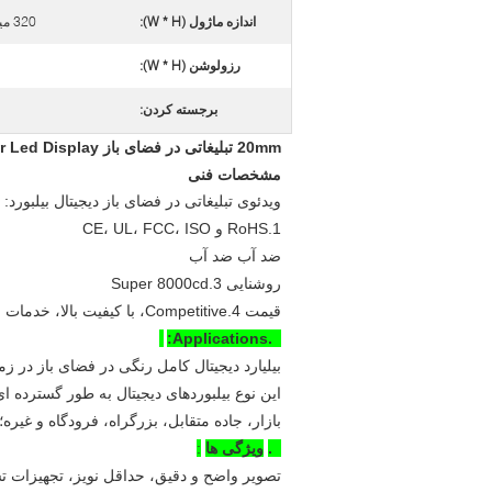
اندازه ماژول (W * H):
320 میلیمتر * 160 میلیمتر
رزولوشن (W * H):
برجسته کردن:
20mm تبلیغاتی در فضای باز Full Color Led Display با 64dots * 48dots Resolution
مشخصات فنی
ویدئوی تبلیغاتی در فضای باز دیجیتال بیلبورد:
1.RoHS و CE، UL، FCC، ISO
ضد آب ضد آب
روشنایی 3.Super 8000cd
قیمت 4.Competitive، با کیفیت بالا، خدمات خوب
1.Applications:
بیلیارد دیجیتال کامل رنگی در فضای باز در زمینه تبلیغات تبل
این نوع بیلبوردهای دیجیتال به طور گسترده 
بازار، جاده متقابل، بزرگراه، فرودگاه و غیره؛
2.
ویژگی ها
:
تصویر واضح و دقیق، حداقل نویز، تجهیزات ت