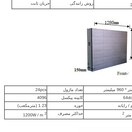
روش رانندگی
جریان ثابت
تعداد ماژول
24pcs
64do
کابینه پیکسل
4096
حوزه
1.23 (مترمکعب)
حداکثر مصرف
2
2
1200W / m