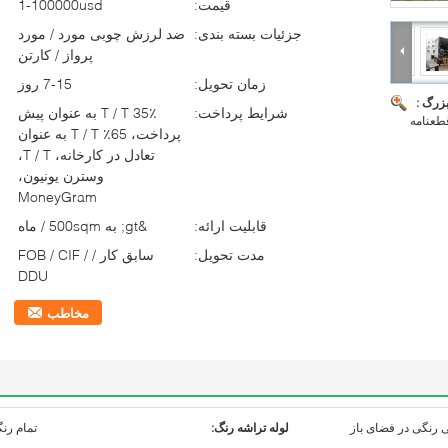
قیمت:
1-100000usd
جزئیات بسته بندی:
ضد لرزش چوبی مورد / مورد
پرواز / کارتن
زمان تحویل:
7-15 روز
بزرگ :
شرایط پرداخت:
35٪ T / T به عنوان پیش
پرداخت، 65٪ T / T به عنوان
تعادل در کارخانه، T / T،
وسترن یونیون،
MoneyGram
قابلیت ارائه:
&gt; به 500sqm / ماه
مدت تحویل:
سابق کار / FOB / CIF /
DDU
مخاطب
 رنگی در فضای باز
لوله تراشه رنگ:
تمام رن