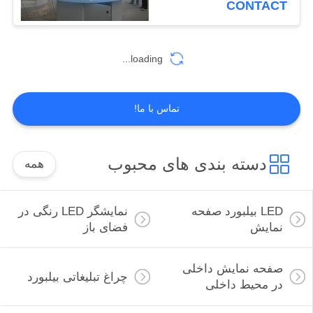
CONTACT
13
ورود به سیستم
loading...
ترافیک
تماس با ما!
دسته بندی های محبوب
همه
19
چراغ سیار بیلبورد
LED بیلبورد صفحه
نمایشگر LED رنگی در
نمایش
فضای باز
صفحه نمایش داخلی
چراغ تبلیغاتی بیلبورد
در محیط داخلی