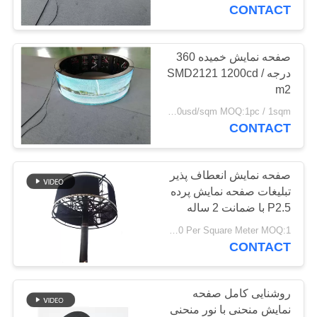
کنترل
CONTACT
کیفیت
صفحه نمایش خمیده 360
108
درجه SMD2121 1200cd /
COMPANY
صفحه نمایش داخلی
m2
NEWS
1200-1500usd/sqm MOQ:1pc / 1sqm
در محیط داخلی
CONTACT
نقشه
سایت
صفحه نمایش انعطاف پذیر
تبلیغات صفحه نمایش پرده
P2.5 با ضمانت 2 ساله
PRIVACY
65
USD 1036-1050 Per Square Meter MOQ:1 متر مربع
POLICY
CONTACT
چراغ تبلیغاتی بیلبورد
روشنایی کامل صفحه
نمایش منحنی با نور منحنی