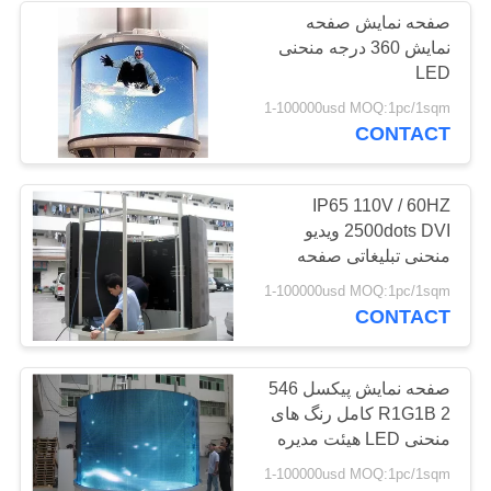
صفحه نمایش صفحه
نمایش 360 درجه منحنی
11
LED
1-100000usd MOQ:1pc/1sqm
صفحه نمایش LED
CONTACT
IP65 110V / 60HZ
2500dots DVI ویدیو
منحنی تبلیغاتی صفحه
نمایش LED صفحه نمایش
29
1-100000usd MOQ:1pc/1sqm
برای فضای باز
CONTACT
چراغ صفحه نمایش
محیط
صفحه نمایش پیکسل 546
2 R1G1B کامل رنگ های
منحنی LED هیئت مدیره
برای تبلیغات
1-100000usd MOQ:1pc/1sqm