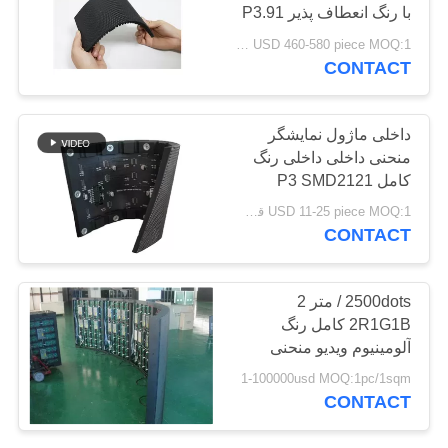
با رنگ انعطاف پذیر P3.91
P4.81 2000cd / sqm
USD 460-580 piece MOQ:1 قطعه
CONTACT
81
اجاره LED ویدئو دیوار
داخلی ماژول نمایشگر
منحنی داخلی داخلی رنگ
کامل P3 SMD2121
1400cd / m2 روشنایی
USD 11-25 piece MOQ:1 قطعه
CONTACT
64
2500dots / متر 2
2R1G1B کامل رنگ
تاکسی نمایش LED
آلومینیوم ویدیو منحنی
رهبری دیوار صفحه نمایش
1-100000usd MOQ:1pc/1sqm
CONTACT