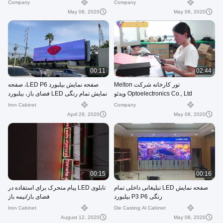
Company
Company
May 08, 2020
May 08, 2020
00:11
02:44
تور کارخانه شرکت Melton
صفحه نمایش بیلبورد LED P6، صفحه
Optoelectronics Co., Ltd ویدئو
نمایش تمام رنگی LED فضای باز، بیلبورد
تبلیغاتی
Iron Cabinet
Company
April 29, 2020
May 08, 2020
00:15
00:16
صفحه نمایش LED تبلیغاتی داخلی تمام
تابلوی LED پیام متحرک برای استفاده در
رنگی P3 P6 بیلبورد
فضای باز/نیمه باز
Iron Cabinet
Die Casting Al Cabinet
August 12, 2020
May 08, 2020