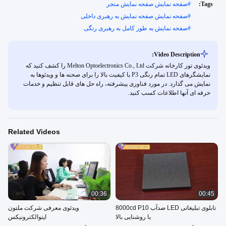
Tags:
#
صفحه نمایش صفحه نمایش منجر
#
صفحه نمایش صفحه نمایش به رهبری داخلی
#
صفحه نمایش به طور کامل به رهبری رنگی
Video Description:
ویدئوی تور کارخانه شرکت Melton Optoelectronics Co., Ltd را کشف کنید که
نمایشگرهای LED تمام رنگی P3 با کیفیت بالا را برای صحنه ها و ویدئوها به
نمایش می گذارد. در مورد فناوری پیشرفته، راه حل های قابل تنظیم و خدمات
حرفه ای آنها اطلاعات کسب کنید.
Related Videos
00:36
00:45
تابلوی تبلیغاتی LED ضدآب 8000cd P10
ویدئوی معرفی شرکت ملتون
با روشنایی بالا
اپتوالکترونیکس