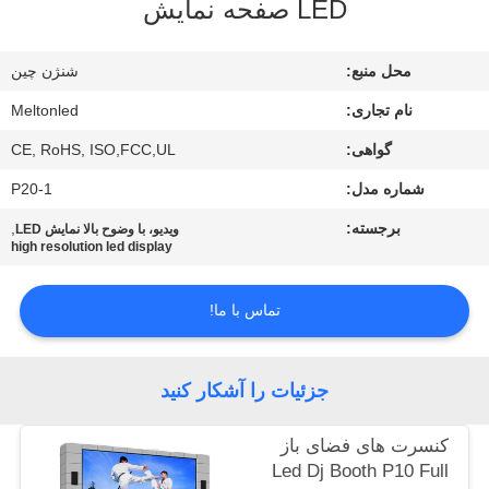
LED صفحه نمایش
کنترل
کیفیت
محل منبع:
شنژن چین
نام تجاری:
Meltonled
COMPANY
گواهی:
CE, RoHS, ISO,FCC,UL
NEWS
شماره مدل:
P20-1
نقشه
برجسته:
,
ویدیو، با وضوح بالا نمایش LED
high resolution led display
سایت
تماس با ما!
PRIVACY
POLICY
جزئیات را آشکار کنید
کنسرت های فضای باز
Led Dj Booth P10 Full