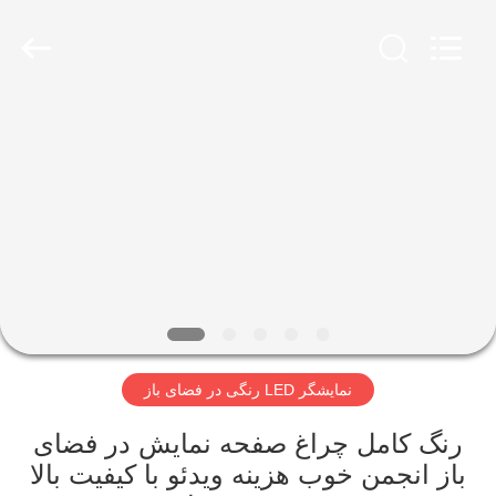
2026
Melton
optoelectronics
co.,
LTD.
All
Rights
Reserved.
صفحه
اصلی
محصولات
درباره
ما
نمایشگر LED رنگی در فضای باز
تور
کارخانه
رنگ کامل چراغ صفحه نمایش در فضای
باز انجمن خوب هزینه ویدئو با کیفیت بالا