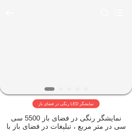
2026
Melton
optoelectronics
co.,
LTD.
All
Rights
Reserved.
صفحه
اصلی
محصولات
درباره
ما
نمایشگر LED رنگی در فضای باز
تور
کارخانه
نمایشگر رنگی در فضای باز 5500 سی
سی در متر مربع ، تبلیغات در فضای باز با