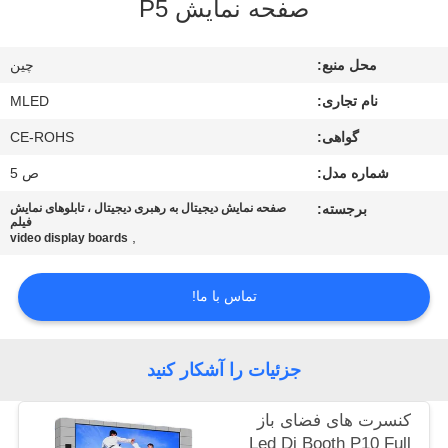
صفحه نمایش P5
کنترل
کیفیت
محل منبع:
چین
نام تجاری:
MLED
COMPANY
گواهی:
CE-ROHS
NEWS
شماره مدل:
ص 5
نقشه
برجسته:
صفحه نمایش دیجیتال به رهبری دیجیتال ، تابلوهای نمایش
فیلم
سایت
,
video display boards
تماس با ما!
PRIVACY
POLICY
جزئیات را آشکار کنید
کنسرت های فضای باز
Led Dj Booth P10 Full