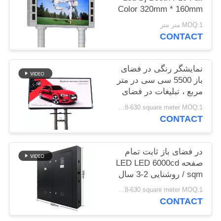
Color 320mm * 160mm
2 سال ضمانت
MOQ:1 متر متر
CONTACT
نمایشگر رنگی در فضای
باز 5500 سی سی در متر
مربع ، تبلیغات در فضای
باز با صفحه نمایش P5
USD 598-630 square meter MOQ:1 متر مربع
CONTACT
در فضای باز ثابت تمام
صفحه LED LED 6000cd
/ sqm روشنایی 2-3 سال
ضمانت
USD 598-630 square meter MOQ:1 متر مربع
CONTACT