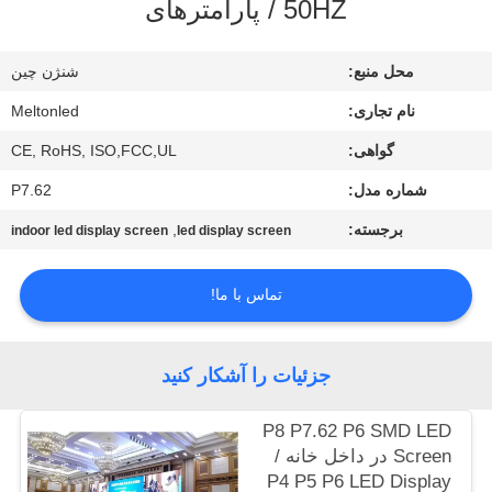
/ 50HZ پارامترهای
کنترل
کیفیت
محل منبع:
شنژن چین
نام تجاری:
Meltonled
COMPANY
گواهی:
CE, RoHS, ISO,FCC,UL
NEWS
شماره مدل:
P7.62
نقشه
برجسته:
,
indoor led display screen
led display screen
سایت
تماس با ما!
PRIVACY
POLICY
جزئیات را آشکار کنید
P8 P7.62 P6 SMD LED
Screen در داخل خانه /
P4 P5 P6 LED Display