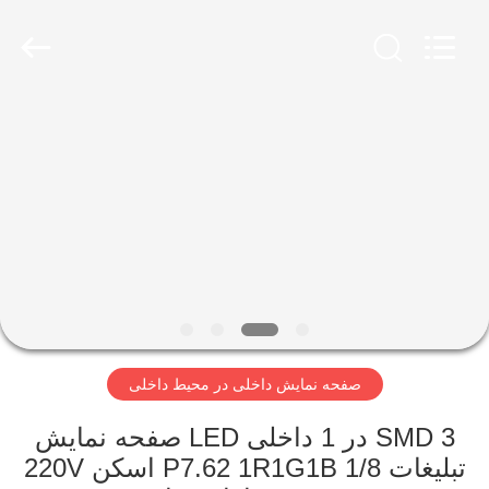
2026
Melton
optoelectronics
co.,
LTD.
All
Rights
Reserved.
صفحه
اصلی
محصولات
درباره
ما
صفحه نمایش داخلی در محیط داخلی
تور
کارخانه
SMD 3 در 1 داخلی LED صفحه نمایش
تبلیغات P7.62 1R1G1B 1/8 اسکن 220V