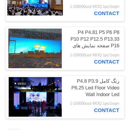
Modules / Video
1-100000usd MOQ:1pc/1sqm
Outdoor SMD Led
CONTACT
Billboard P6 P8
P4 P4.81 P5 P6 P8
P10 P12 P12.5 P13.33
P16 صفحه نمایش های
رنگی در فضای باز برای
1-100000usd MOQ:1pc/1sqm
تبلیغات
CONTACT
رنگ کامل P4.8 P3.9
P6.25 Led Floor Video
Wall Indoor Led
Screens اجاره صفحه
1-100000usd MOQ:1pc/1sqm
نمایش LED
CONTACT
288mm*288mm