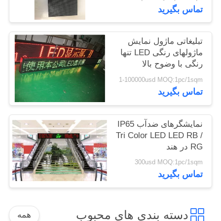
تماس بگیرید
تبلیغاتی ماژول نمایش
ماژولهای رنگی LED تنها
رنگی با وضوح بالا
AC220V / 110V
1-100000usd MOQ:1pc/1sqm
تماس بگیرید
نمایشگرهای ضدآب IP65
Tri Color LED LED RB /
RG در هند
300usd MOQ:1pc/1sqm
تماس بگیرید
دسته بندی های محبوب
همه