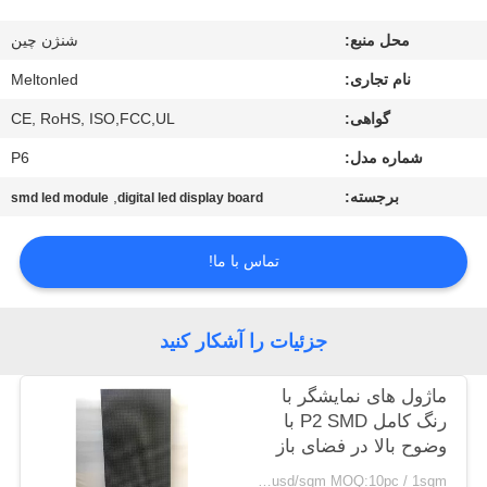
کنترل
محل منبع:
شنژن چین
کیفیت
نام تجاری:
Meltonled
COMPANY
گواهی:
CE, RoHS, ISO,FCC,UL
NEWS
شماره مدل:
P6
برجسته:
,
smd led module
digital led display board
نقشه
سایت
تماس با ما!
PRIVACY
جزئیات را آشکار کنید
POLICY
ماژول های نمایشگر با
رنگ کامل P2 SMD با
وضوح بالا در فضای باز
1100usd/sqm MOQ:10pc / 1sqm