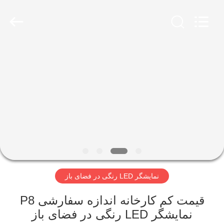
2026
Melton
optoelectronics
co.,
LTD.
All
Rights
Reserved.
صفحه
اصلی
محصولات
درباره
ما
نمایشگر LED رنگی در فضای باز
تور
کارخانه
قیمت کم کارخانه اندازه سفارشی P8
نمایشگر LED رنگی در فضای باز