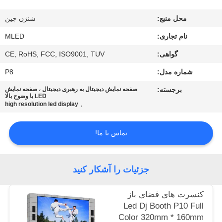
کنترل
محل منبع:
شنژن چین
کیفیت
نام تجاری:
MLED
COMPANY
گواهی:
CE, RoHS, FCC, ISO9001, TUV
NEWS
شماره مدل:
P8
برجسته:
صفحه نمایش دیجیتال به رهبری دیجیتال ، صفحه نمایش
LED با وضوح بالا
نقشه
,
high resolution led display
سایت
تماس با ما!
PRIVACY
POLICY
جزئیات را آشکار کنید
کنسرت های فضای باز
Led Dj Booth P10 Full
Color 320mm * 160mm