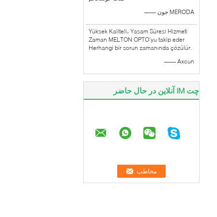
—— جون MERODA
Yüksek Kaliteli، Yasam Süresi Hizmeti
Zaman MELTON OPTO'yu takip eder
Herhangi bir sorun zamanında çözülür.
—— Axcun
چت IM آنلاین در حال حاضر