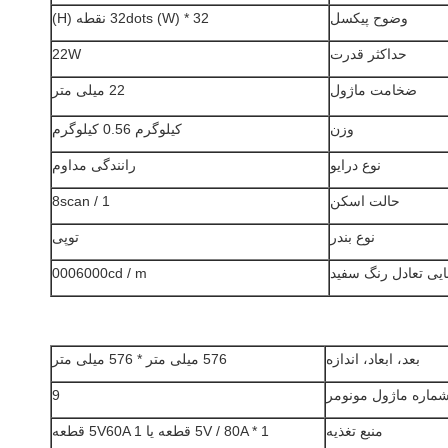
وضوح پیکسل
32dots (W) * 32 نقطه (H)
حداکثر قدرت
22W
ضخامت ماژول
22 میلی متر
وزن
کیلوگرم 0.56 کیلوگرم
نوع درایو
رانندگی مداوم
حالت اسکن
1 / 8scan
نوع بندر
توپی
یی تعادل رنگ سفید
0006000cd / m
بعد، ابعاد، اندازه
576 میلی متر * 576 میلی متر
ماره ماژول مونومر
9
منبع تغذیه
5V / 80A * 1 قطعه یا 5V60A 1 قطعه