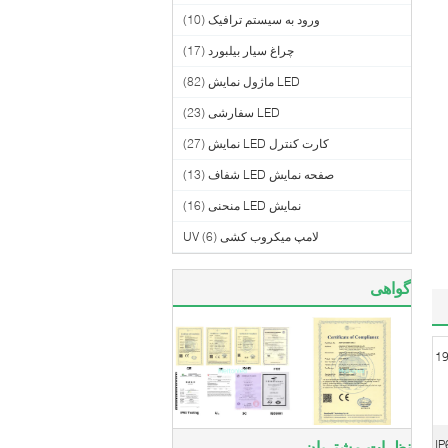
ورود به سیستم ترافیک
(10)
چراغ سیار بیلبورد
(17)
LED ماژول نمایش
(82)
LED سفارشی
(23)
کارت کنترل LED نمایش
(27)
صفحه نمایش LED شفاف
(13)
نمایش LED منحنی
(16)
لامپ میکروب کشی UV
(6)
گواهی
1
IP
نظرات مشتریان