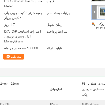
قیمت:
USD 480-520 Per Square
Meter
جزئیات بسته بندی:
جعبه کارتن / کیف چوبی پلی
/ کیس پرواز
بزرگ :
زمان تحویل:
1-7 روز
شرایط پرداخت:
اعتبارات اسنادی، D/A، D/P
T/T، وسترن یونیون،
MoneyGram
قابلیت ارائه:
100000 قطعه در هر ماه
مخاطب
پانل صفحه نمایش به رهبری در فضای باز P6
92mm * 192mm
ن صفحه نمایش به رهبری
اندازه پانل:
رنگی
6500cd / sqm
نرخ IP:
65 / IP65