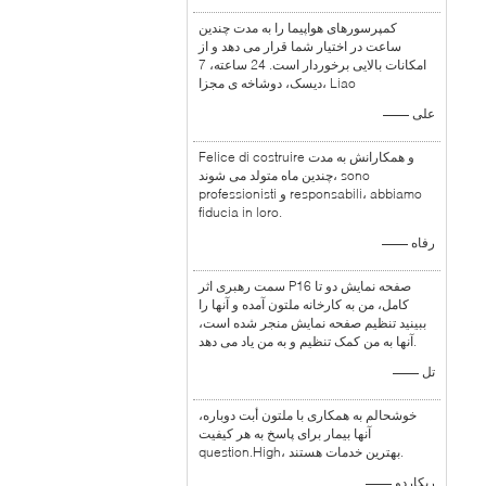
کمپرسورهای هواپیما را به مدت چندین
ساعت در اختیار شما قرار می دهد و از
امکانات بالایی برخوردار است. 24 ساعته، 7
دیسک، دوشاخه ی مجزا، Liao
—— علی
Felice di costruire و همکارانش به مدت
چندین ماه متولد می شوند، sono
professionisti و responsabili، abbiamo
fiducia in loro.
—— رفاه
سمت رهبری اثر P16 صفحه نمایش دو تا
کامل، من به کارخانه ملتون آمده و آنها را
ببینید تنظیم صفحه نمایش منجر شده است،
آنها به من کمک تنظیم و به من یاد می دهد.
—— تل
خوشحالم به همکاری با ملتون أبت دوباره،
آنها بیمار برای پاسخ به هر کیفیت
question.High، بهترین خدمات هستند.
—— ریکاردو