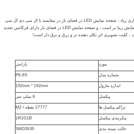
4. یکپارچه سازی بدون درز ، سرعت تازه سازی زیاد ، صفحه نمایش LED در فضای باز در مقایسه با ال سی دی ال سی 
دی ، هیچ شکافی وجود ندارد ، جلوه صفحه نمایش زیبا تر است ، و صفحه نمایش LED در فضای باز دارای فرکانس تجدید 
 ، کلیت تصویری اثر تکان دهنده تر و زرق و برق دار است!
مورد
پارامتر
شماره مدل
P6-8S
اندازه ماژول
192mm * 192mm
پیکسل
6 میلی متر
تراکم پیکسل ها
27777 نقطه / M2
پیکربندی پیکسل
1R1G1B
حالت بسته بندی
SMD3535