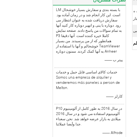
LM با بسته بندی و سفارش بسیار خوشحال
 +
است. این کار انجام شد و در زمان آماده بود.
ار
سفارش دریافت شده به عنوان انتظار می
رود. دوباره با پنی و انهیر دوباره کار کنید آنها
به تمام سوالات من پاسخ دادند. صفحه نمایش
ی
P3 کاملا خیره کننده است. آنها دقیقا
همانطور که از من پرسیدند. من بسیار
لم
خوشحالم و آنها با استفاده از TeamViewer
به آنها کمک کردند. ممنون دوباره Anheer
—— پیتر ب
خدمات کالای اساسی قابل حمل و خدمات
Somos una empresa de alquiler y
venderemos más paneles a person de
Melton.
—— کارلز
 هوایی ، می تواند به طور کامل با انواع محیط بیرحمانه در فضای باز سازگار باشد ، با ضد 
P10 در سال 2016 به طور کامل از آلومینیوم
آلومینیوم استفاده می شود و در سال 2016
میلادی به بازار عرضه خواهد شد. نحن سعداء
جدا وأيضا عملائنا.
—— Alfrode