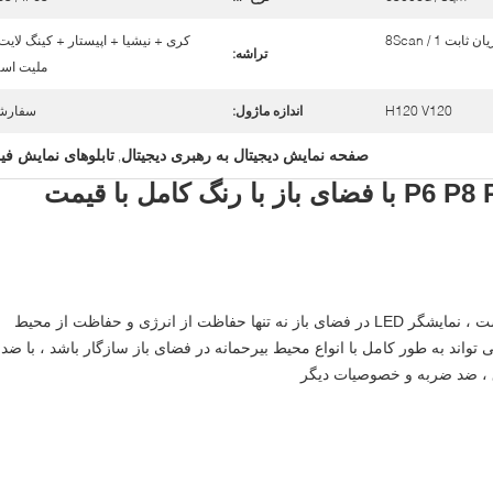
ن ثابت 1 / 8Scan
کری + نیشیا + اپیستار + کینگ لایت
تراشه:
ملیت است
H120 V120
اندازه ماژول:
سفارش
صفحه نمایش دیجیتال به رهبری دیجیتال
تابلوهای نمایش فی
,
صفحه نمایش تبلیغاتی P6 P8 P10 با فضای باز با رنگ کامل با قیمت
1. حفاظت از انرژی و حفاظت از محیط زیست ، نمایشگر LED در فضای باز نه تنها حفاظت از انرژی و حفاظت از محیط 
زیست ، کار در تمام شرایط آب و
 ، ضد ضربه و خصوصیات دیگر