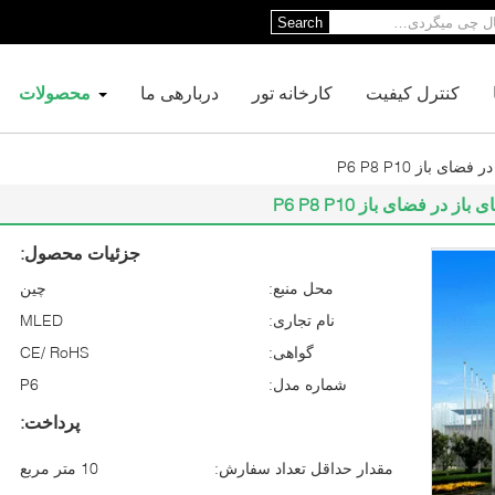
Search
کنترل کیفیت
کارخانه تور
دربارهی ما
محصولات
 باز P6 P8 P10
در فضای باز P6 P8 P10
جزئیات محصول:
محل منبع:
چين
نام تجاری:
MLED
گواهی:
CE/ RoHS
شماره مدل:
P6
پرداخت:
مقدار حداقل تعداد سفارش:
10 متر مربع