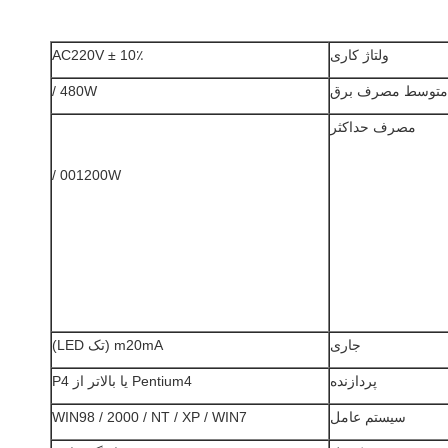
ولتاژ کاری
AC220V ± 10٪
متوسط ​​مصرف برق
480W /
مصرف حداکثر
001200W /
جاری
m20mA (تک LED)
پردازنده
Pentium4 یا بالاتر از P4
سیستم عامل
WIN98 / 2000 / NT / XP / WIN7