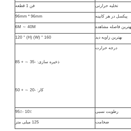
تخلیه حرارتی
فن 1 قطعه
پیکسل در هر کابینه
96mm * 96mm
هترین فاصله مشاهده
6M ～ 40M
بهترین زاویه دید
160 ° (W) 120 ° (H)
درجه حرارت
ذخیره سازی: -35 ～ + 85
کار: -20 ～ + 50
رطوبت نسبی
10٪ -95٪
ضخامت
125 میلی متر