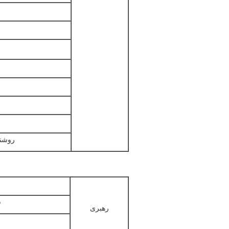
روشنا
ش
رهبری