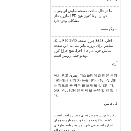
ما در حال ساخت صفحه نمایش اتوبوس با
ماژول های LED خود را، و تا کنون هیچ
مشکلی وجود دارد.
—— سرگو
ما یک P10 SMD اجاره 3528 چراغ صفحه
نمایش برای پروژه تئاتر ملی ما، این صفحه
نمایش خوبی در حال اجرا، هیچ چراغ کور،
ویدیو خیلی روشن است.
—— آری
옥외 광고 رهبری 디스플레이 화면 은 우리
나라 에서 인기 가 높습니다. P10، P8 DIP
는 앞으로 큰 박수 를 보게 될 것 입니다.
신뢰 MELTON 은 혜택 을 공유 할 것 입니
다.
—— لی هانس
کار با چنین تیم حرفه ای بسیار راحت است.
کیفیت بالا و خدمات خوب همواره به همان
اندازه انجام می شود. من به روابط طولانی
مدت خوشحالم